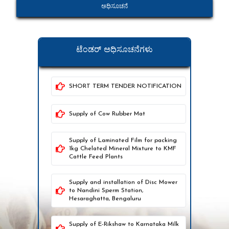
branding service to KMF Nandini
ಅಧಿಸೂಚನೆ
brand for Pro Kabbaddi League
Providing Secure QR codes for
Nandini Ghee Sachets for a period of
ಟೆಂಡರ್ ಅಧಿಸೂಚನೆಗಳು
two years.
SHORT TERM TENDER NOTIFICATION
Supply of Cow Rubber Mat
Supply of Laminated Film for packing
1kg Chelated Mineral Mixture to KMF
Cattle Feed Plants
Supply and installation of Disc Mower
to Nandini Sperm Station,
Hesaraghatta, Bengaluru
Supply of E-Rikshaw to Karnataka Milk
Federation