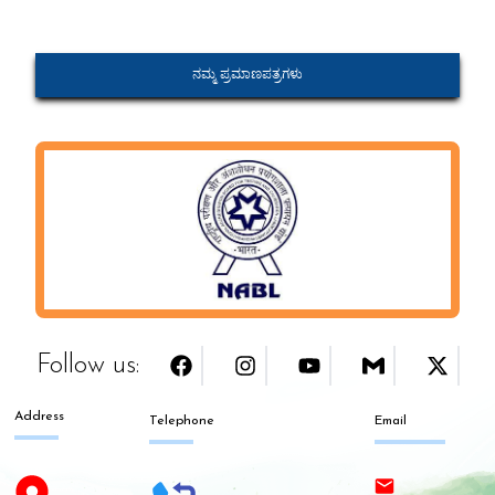
SHORT TERM E TENDER(Supply of
Cow Rubber Mat)
ನಮ್ಮ ಪ್ರಮಾಣಪತ್ರಗಳು
TECHNICAL CUM COMMERCIAL
TENDER (Supply of Tarpaulin Bags
and Jerkins)
INVITATION FOR SHORT TERM E
TENDER(IFT) TECHNICAL CUM
COMMERCIAL TENDER
DHAMUL mediclaim Insurance Tender
Notifiation
SHORT TERM TENDER NOTIFICATION
(Raw Materials)
Follow us:
PUBLIC AUCTION NOTICE-
Address
Telephone
Email
RAJANAKUNTE,BENGALURU
Vehicle Tender Notification