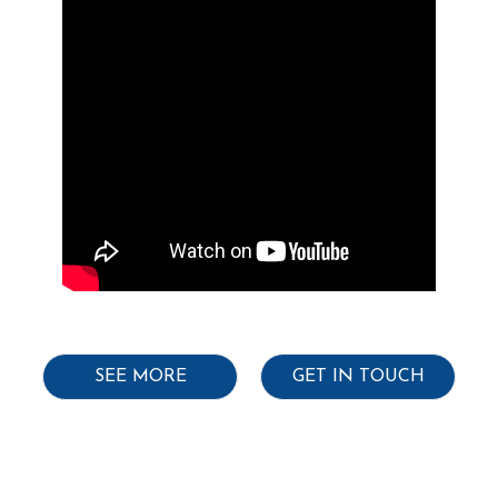
Conveyor to gubbi cattle feed plant.
Tender Notification
Supply, Erection, Testing &
Commissioning of 125 KVA Capacity
BioGas Engine
SHORT TERM TENDER NOTIFICATION
SHORT TERM TENDER NOTIFICATION
Raw material Molasses (Grade -A)
Biannual Rate Contract For Providing
Manpower For Operation And
SEE MORE
GET IN TOUCH
Maintenance
SHORT TERM TENDER NOTIFICATION
(Raw Materials)